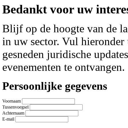
Bedankt voor uw interes
Blijf op de hoogte van de l
in uw sector. Vul hieronde
gesneden juridische update
evenementen te ontvangen.
Leave
Persoonlijke gegevens
this
field
blank
Voornaam
Tussenvoegsel
Achternaam
E-mail