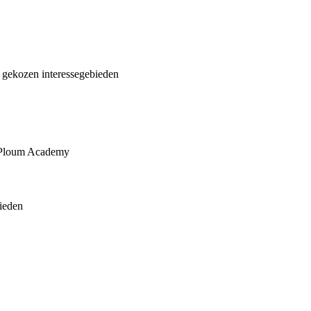
 gekozen interessegebieden
e Ploum Academy
ieden