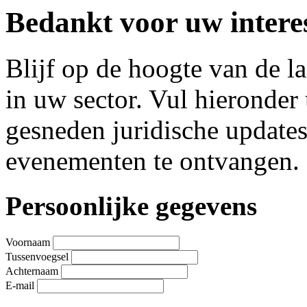
Bedankt voor uw interes
Blijf op de hoogte van de l
in uw sector. Vul hieronde
gesneden juridische update
evenementen te ontvangen.
Leave
Persoonlijke gegevens
this
field
blank
Voornaam
Tussenvoegsel
Achternaam
E-mail