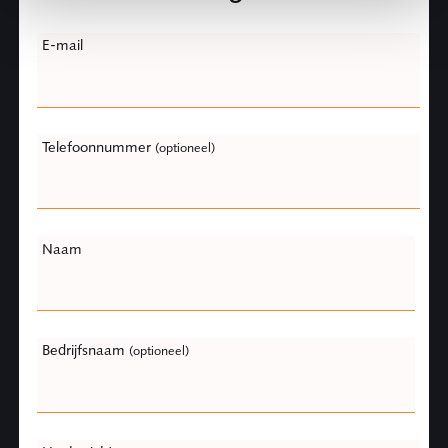
Leave
E-mail
this
field
blank
Telefoonnummer
(optioneel)
Naam
Bedrijfsnaam
(optioneel)