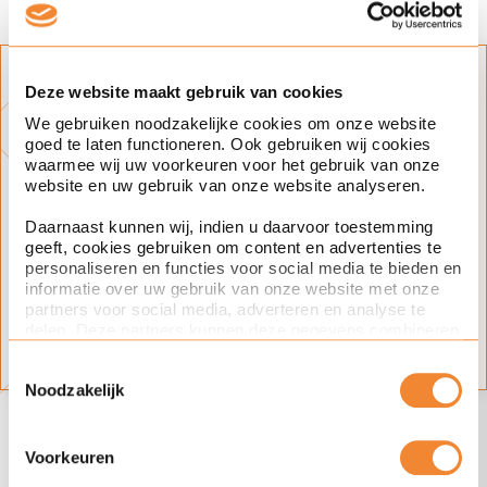
Blijf op de hoogte
Deze website maakt gebruik van cookies
We gebruiken noodzakelijke cookies om onze website
Klik op het plusje en schrijf je in voor
goed te laten functioneren. Ook gebruiken wij cookies
updates over dit onderwerp.
waarmee wij uw voorkeuren voor het gebruik van onze
website en uw gebruik van onze website analyseren.
Expertise(s)
Daarnaast kunnen wij, indien u daarvoor toestemming
ondernemingsrecht
fusies en overnames
geeft, cookies gebruiken om content en advertenties te
personaliseren en functies voor social media te bieden en
informatie over uw gebruik van onze website met onze
Onderwerp(en)
partners voor social media, adverteren en analyse te
delen. Deze partners kunnen deze gegevens combineren
fusies & overnames
met andere informatie die u aan ze heeft verstrekt of die
Toestemmingsselectie
ze hebben verzameld op basis van uw gebruik van hun
Noodzakelijk
services. Met de schuifknoppen in deze cookiebanner
kunt u aangeven of u bezwaar heeft tegen de inzet van
Ook interesse in deze
bepaalde cookies en/of toestemming geeft voor de inzet
van bepaalde cookies. Toestemming kunt u altijd weer
Voorkeuren
artikelen?
intrekken.