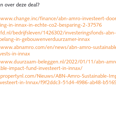
en over deze deal?
/www.change.inc/finance/abn-amro-investeert-door
ring-in-innax-in-echte-co2-besparing-2-37576
/fd.nl/bedrijfsleven/1426302/investeringsfonds-abn
belang-in-gebouwenverduurzamer-innax
//www.abnamro.com/en/news/abn-amro-sustainable
vests-in-innax
//www.duurzaam-beleggen.nl/2022/01/11/abn-amr
able-impact-fund-investeert-in-innax/
/propertynl.com/Nieuws/ABN-Amro-Sustainable-Im
nvesteert-in-Innax/f9f2ddc3-51d4-4986-ab48-b51