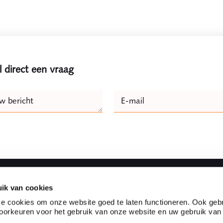
l direct een vraag
e
w bericht
E-mail
Naam
ik van cookies
Snel naar
e cookies om onze website goed te laten functioneren. Ook gebr
orkeuren voor het gebruik van onze website en uw gebruik van
vice advocaten- en
Partnerships