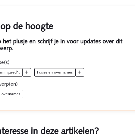
f op de hoogte
p het plusje en schrijf je in voor updates over dit
werp.
se(s)
nemingsrecht
fusies en overnames
erp(en)
 & overnames
teresse in deze artikelen?