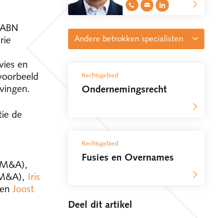
t ABN
Andere betrokken specialisten
rie
vies en
Advocaat
voorbeeld
Rechtsgebied
Sophie de Clercq
vingen.
Ondernemingsrecht
tie de
Rechtsgebied
Fusies en Overnames
 M&A),
 M&A),
Iris
 en
Joost
Deel dit artikel