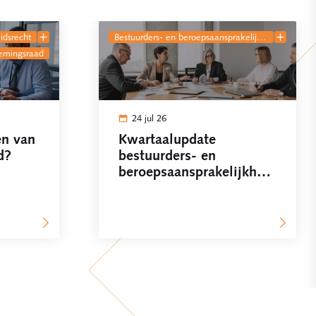
eidsrecht
bestuurders- en beroepsaansprakelijkheid
nemingsraad
24 jul 26
en van
Kwartaalupdate
d?
bestuurders- en
beroepsaansprakelijkheid
niet!
Q2 2026