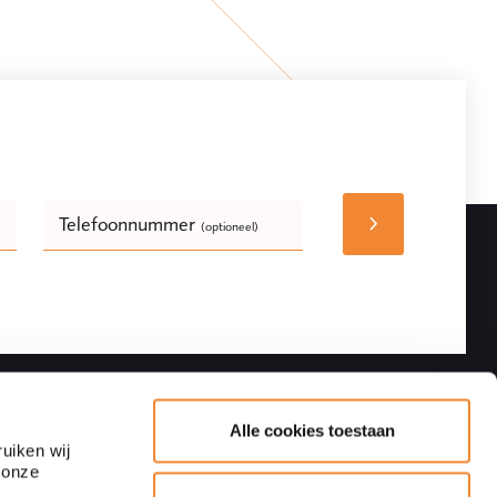
Telefoonnummer
(optioneel)
Bedrijfsnaam
(optioneel)
Volgen
Contactgegevens
Alle cookies toestaan
uiken wij
 onze
Adres