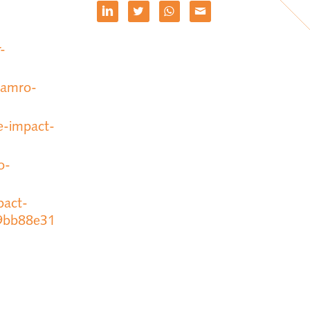
-
-amro-
-impact-
o-
pact-
69bb88e31