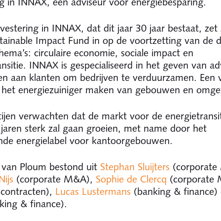
ng in INNAX, een adviseur voor energiebesparing.
vestering in INNAX, dat dit jaar 30 jaar bestaat, ze
ainable Impact Fund in op de voortzetting van de d
thema’s: circulaire economie, sociale impact en
ansitie. INNAX is gespecialiseerd in het geven van ad
en aan klanten om bedrijven te verduurzamen. Een 
s het energiezuiniger maken van gebouwen en omge
tijen verwachten dat de markt voor de energietransi
aren sterk zal gaan groeien, met name door het
de energielabel voor kantoorgebouwen.
 van Ploum bestond uit
Stephan Sluijters
(corporate
Nijs
(corporate M&A),
Sophie de Clercq
(corporate
contracten),
Lucas Lustermans
(banking & finance)
ing & finance).