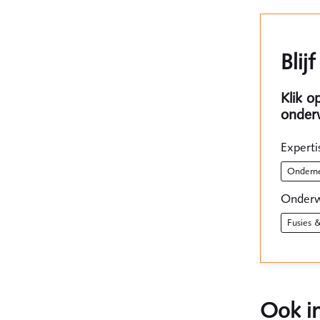
Blij
Klik o
onder
Experti
onder
Onderw
fusies
Ook in