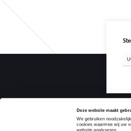
Ste
Leav
U
this
field
blank
Deze website maakt gebru
Ploum | Rotterdam Law Firm
We gebruiken noodzakelijk
cookies waarmee wij uw vo
Ploum, Rotterdam Law Firm is een onafhankelijk full ser
website analyseren.