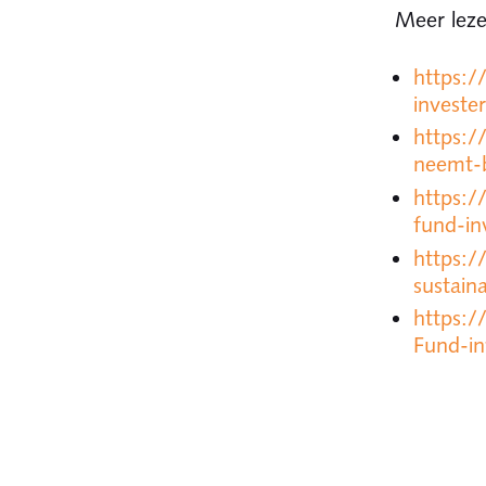
Meer lez
https:/
investe
https:/
neemt-
https:
fund-in
https:
sustain
https:/
Fund-i