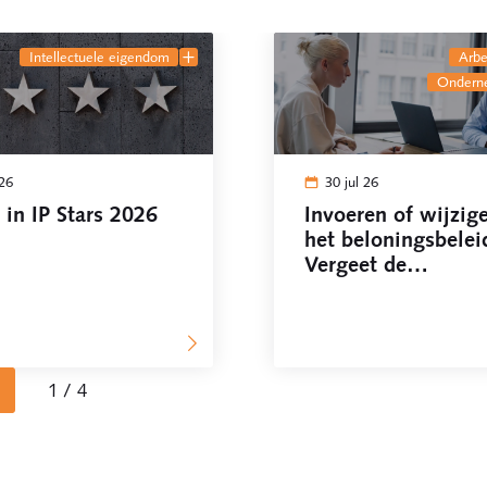
intellectuele eigendom
arb
onder
 26
30 jul 26
in IP Stars 2026
Invoeren of wijzig
het beloningsbelei
Vergeet de
ondernemingsraad 
1 / 4