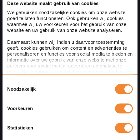
(optioneel)
Deze website maakt gebruik van cookies
We gebruiken noodzakelijke cookies om onze website
goed te laten functioneren. Ook gebruiken wij cookies
waarmee wij uw voorkeuren voor het gebruik van onze
website en uw gebruik van onze website analyseren.
Naam
Daarnaast kunnen wij, indien u daarvoor toestemming
geeft, cookies gebruiken om content en advertenties te
personaliseren en functies voor social media te bieden en
informatie over uw gebruik van onze website met onze
Bedrijfsnaam
(optioneel)
partners voor social media, adverteren en analyse te
delen. Deze partners kunnen deze gegevens combineren
met andere informatie die u aan ze heeft verstrekt of die
Toestemmingsselectie
ze hebben verzameld op basis van uw gebruik van hun
Noodzakelijk
services. Met de schuifknoppen in deze cookiebanner
Uw bericht
kunt u aangeven of u bezwaar heeft tegen de inzet van
bepaalde cookies en/of toestemming geeft voor de inzet
van bepaalde cookies. Toestemming kunt u altijd weer
Voorkeuren
intrekken.
Via de knop Details tonen hieronder leest u meer over het
Statistieken
gebruik van cookies door Ploum. Verdere informatie over
hoe wij cookies gebruiken en uw rechten vindt u in onze