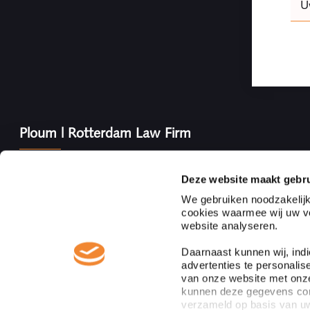
U
this
field
blank
Ploum | Rotterdam Law Firm
Ploum, Rotterdam Law Firm is een onafhankelijk full ser
notarissenkantoor gevestigd in het hart van Rotterdam 
Deze website maakt gebru
notarissen. Ploum behoort tot de top van juridische dien
We gebruiken noodzakelijk
heeft alle relevante juridische kennis en ervaring in hui
cookies waarmee wij uw vo
adviseren.
website analyseren.
Daarnaast kunnen wij, ind
advertenties te personalis
van onze website met onze
kunnen deze gegevens comb
verzameld op basis van uw