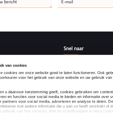
w bericht
E-mail
Naam
Snel naar
vice advocaten- en
Partnerships
met ruim 100 advocaten en
Klanten aan het woord
ik van cookies
stverleners in Nederland en
Expertises
e cookies om onze website goed te laten functioneren. Ook gebr
s om organisaties te kunnen
Specialisten
orkeuren voor het gebruik van onze website en uw gebruik van
Over Ploum
ien u daarvoor toestemming geeft, cookies gebruiken om content
eren en functies voor social media te bieden en informatie over 
 partners voor social media, adverteren en analyse te delen. D
ineren met andere informatie die u aan ze heeft verstrekt of d
 gebruik van hun services. Met de schuifknoppen in deze cook