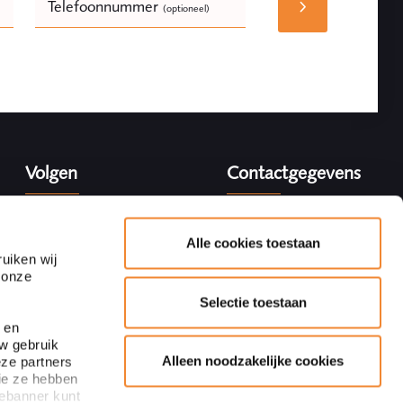
Telefoonnummer
(optioneel)
Bedrijfsnaam
(optioneel)
Volgen
Contactgegevens
Adres
Blaak 28
Alle cookies toestaan
3011 TA Rotterdam
uiken wij
 onze
+31 10 440 64 40
Selectie toestaan
Inschrijven nieuwsbrief
info@ploum.nl
 en
uw gebruik
Alleen noodzakelijke cookies
eze partners
ie ze hebben
iebanner kunt