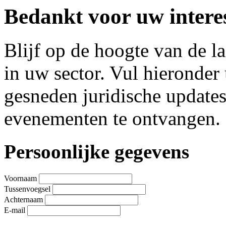
Bedankt voor uw interes
Blijf op de hoogte van de l
in uw sector. Vul hieronde
gesneden juridische update
evenementen te ontvangen.
Leave
Persoonlijke gegevens
this
field
blank
Voornaam
Tussenvoegsel
Achternaam
E-mail