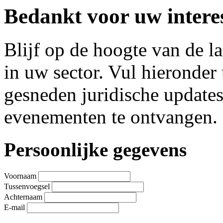
Bedankt voor uw interes
Blijf op de hoogte van de l
in uw sector. Vul hieronde
gesneden juridische update
evenementen te ontvangen.
Leave
Persoonlijke gegevens
this
field
blank
Voornaam
Tussenvoegsel
Achternaam
E-mail