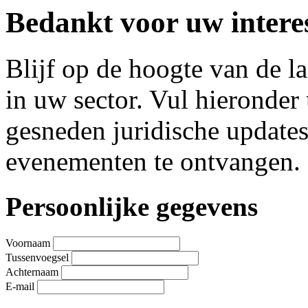
Bedankt voor uw interes
Blijf op de hoogte van de l
in uw sector. Vul hieronde
gesneden juridische update
evenementen te ontvangen.
Leave
Persoonlijke gegevens
this
field
blank
Voornaam
Tussenvoegsel
Achternaam
E-mail