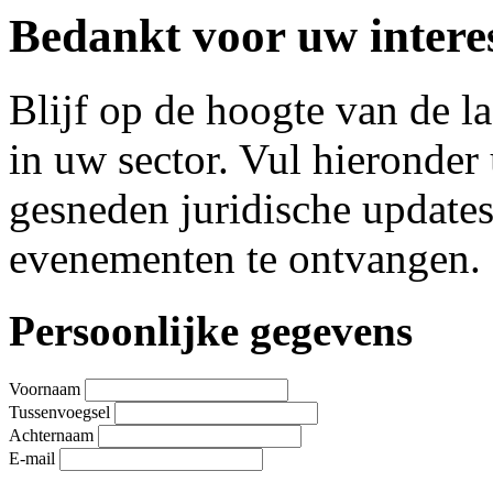
Bedankt voor uw interes
Blijf op de hoogte van de l
in uw sector. Vul hieronde
gesneden juridische update
evenementen te ontvangen.
Leave
Persoonlijke gegevens
this
field
blank
Voornaam
Tussenvoegsel
Achternaam
E-mail