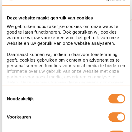
identiteit van de verzoeker is
vastgesteld.
Deze website maakt gebruik van cookies
We gebruiken noodzakelijke cookies om onze website
Nog een aantal andere belangrijke
to
goed te laten functioneren. Ook gebruiken wij cookies
waarmee wij uw voorkeuren voor het gebruik van onze
do’s
website en uw gebruik van onze website analyseren.
Daarnaast kunnen wij, indien u daarvoor toestemming
Allereerst is het raadzaam om uw
geeft, cookies gebruiken om content en advertenties te
personaliseren en functies voor social media te bieden en
privacyverklaring
te controleren op dit
informatie over uw gebruik van onze website met onze
punt. Wij zien veel privacyverklaringen
partners voor social media, adverteren en analyse te
delen. Deze partners kunnen deze gegevens combineren
waarin staat dat betrokkenen bij het
met andere informatie die u aan ze heeft verstrekt of die
doen van een beroep op hun rechten
Toestemmingsselectie
ze hebben verzameld op basis van uw gebruik van hun
Noodzakelijk
services. Met de schuifknoppen in deze cookiebanner
een kopie van een identiteitsbewijs mee
kunt u aangeven of u bezwaar heeft tegen de inzet van
dienen te sturen. Is dit het geval, dan
bepaalde cookies en/of toestemming geeft voor de inzet
van bepaalde cookies. Toestemming kunt u altijd weer
Voorkeuren
dient de tekst te worden aangepast.
intrekken.
Een suggestie hiervoor is de volgende