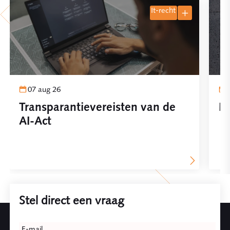
it-recht
07 aug 26
Transparantievereisten van de
Pl
AI-Act
Stel direct een vraag
Leave
E-mail