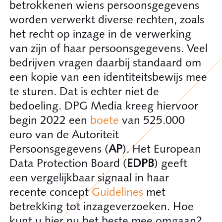
betrokkenen wiens persoonsgegevens
worden verwerkt diverse rechten, zoals
het recht op inzage in de verwerking
van zijn of haar persoonsgegevens. Veel
bedrijven vragen daarbij standaard om
een kopie van een identiteitsbewijs mee
te sturen. Dat is echter niet de
bedoeling. DPG Media kreeg hiervoor
begin 2022 een
boete
van 525.000
euro van de Autoriteit
Persoonsgegevens (
AP
). Het European
Data Protection Board (
EDPB
) geeft
een vergelijkbaar signaal in haar
recente concept
Guidelines
met
betrekking tot inzageverzoeken. Hoe
kunt u hier nu het beste mee omgaan?