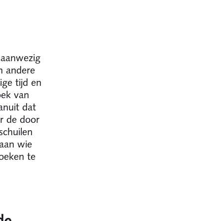
 aanwezig
n andere
ge tijd en
oek van
anuit dat
er de door
schuilen
 aan wie
oeken te