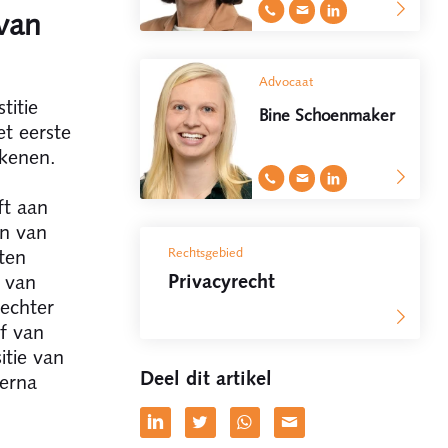
van
Advocaat
titie
Bine Schoenmaker
et eerste
kkenen.
ft aan
ën van
Rechtsgebied
ten
Privacyrecht
 van
rechter
f van
itie van
Deel dit artikel
ierna