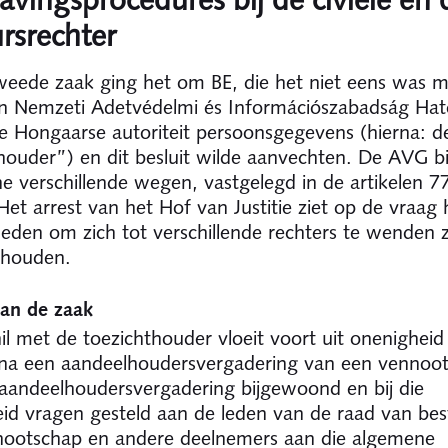
vingsprocedures bij de civiele én 
rsrechter
weede zaak ging het om BE, die het niet eens was 
an Nemzeti Adetvédelmi és Információszabadság Ha
e Hongaarse autoriteit persoonsgegevens (hierna: d
houder”) en dit besluit wilde aanvechten. De AVG b
e verschillende wegen, vastgelegd in de artikelen 7
et arrest van het Hof van Justitie ziet op de vraag
den om zich tot verschillende rechters te wenden z
rhouden.
an de zaak
il met de toezichthouder vloeit voort uit onenigheid 
na een aandeelhoudersvergadering van een vennoot
 aandeelhoudersvergadering bijgewoond en bij die
id vragen gesteld aan de leden van de raad van bes
nootschap en andere deelnemers aan die algemene