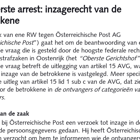
rste arrest: inzagerecht van de
kkene
k van ene RW tegen Österreichische Post AG
ichische Post
”) gaat het om de beantwoording van 
le vraag die is gesteld door de hoogste federale rech
 strafzaken in Oostenrijk (het
“Oberste Gerichtshof”
ële vraag betreft de uitlegging van artikel 15 AVG, w
 inzage van de betrokkene is vastgelegd. Meer speci
 uitleg van artikel 15 lid 1 sub c van de AVG, dat zi
or de betrokkene in
de ontvangers of categorieën v
rs
.
an de zaak
bij Österreichische Post een verzoek tot inzage in 
de persoonsgegevens gedaan. Hij heeft Österreichis
 verzocht om hem te informeren wie de ontvangers