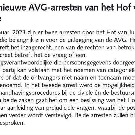
nieuwe AVG-arresten van het Hof 
e
uari 2023 zijn er twee arresten door het Hof van Jus
ie belangrijk zijn voor de uitlegging van de AVG. H
treft het inzagerecht, een van de rechten van betro
reet betreft het de vraag of een
gsverantwoordelijke die persoonsgegevens doorgee
 partij kan volstaan met het noemen van categorie
rs of dat de ontvangers met naam en toenaam moe
noemd. In het tweede arrest werd de mogelijkheid
e handhavingsprocedures bij de civiele én de bestuurs
n beide zaken gaat het om een beslissing van het Ho
aar aanleiding van prejudiciële vragen, waarbij de pos
en verder wordt verstevigd. Beide arresten zullen h
esproken.