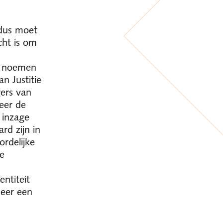
ldus moet
cht is om
t noemen
n Justitie
gers van
eer de
 inzage
rd zijn in
rdelijke
e
entiteit
eer een