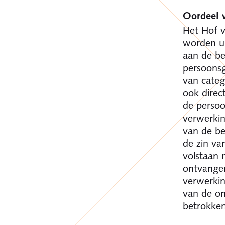
Oordeel v
Het Hof v
worden ui
aan de be
persoonsg
van categ
ook direc
de persoo
verwerkin
van de be
de zin va
volstaan 
ontvanger
verwerkin
van de o
betrokken