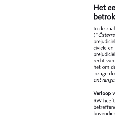
Het ee
betro
In de zaa
(“
Österre
prejudicië
civiele en
prejudici
recht van
het om de
inzage do
ontvange
Verloop v
RW heeft 
betreffen
bovendien