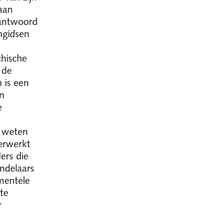
aan
eantwoord
ongidsen
chische
 de
 is een
in
e
n weten
erwerkt
ers die
andelaars
ementele
ste
r