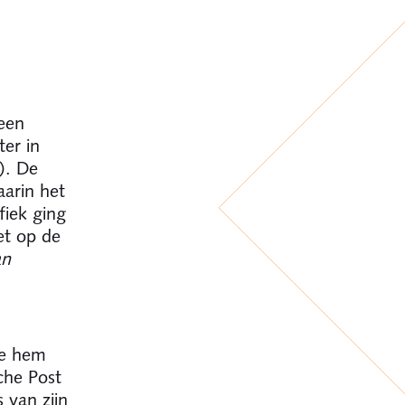
een
ter in
). De
aarin het
fiek ging
et op de
an
de hem
che Post
 van zijn