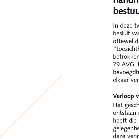
handha
bestuu
In deze t
besluit v
oftewel d
“toezicht
betrokken
79 AVG. H
bevoegdhe
elkaar ve
Verloop v
Het gesch
ontstaan 
heeft die
gelegenhe
deze ven