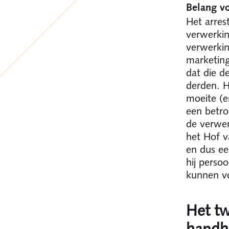
Belang vo
Het arres
verwerkin
verwerkin
marketing
dat die 
derden. H
moeite (e
een betro
de verwer
het Hof v
en dus ee
hij perso
kunnen v
Het tw