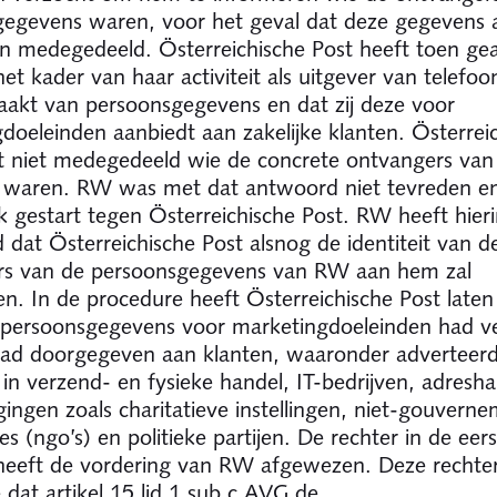
egevens waren, voor het geval dat deze gegevens 
jn medegedeeld. Österreichische Post heeft toen g
 het kader van haar activiteit als uitgever van telefo
akt van persoonsgegevens en dat zij deze voor
doeleinden aanbiedt aan zakelijke klanten. Österrei
t niet medegedeeld wie de concrete ontvangers van
 waren. RW was met dat antwoord niet tevreden en
k gestart tegen Österreichische Post. RW heeft hier
 dat Österreichische Post alsnog de identiteit van d
rs van de persoonsgegevens van RW aan hem zal
en. In de procedure heeft Österreichische Post late
e persoonsgegevens voor marketingdoeleinden had v
ad doorgegeven aan klanten, waaronder adverteerd
n in verzend- en fysieke handel, IT-bedrijven, adresh
gingen zoals charitatieve instellingen, niet-gouvern
es (ngo’s) en politieke partijen. De rechter in de eer
 heeft de vordering van RW afgewezen. Deze rechte
 dat artikel 15 lid 1 sub c AVG de