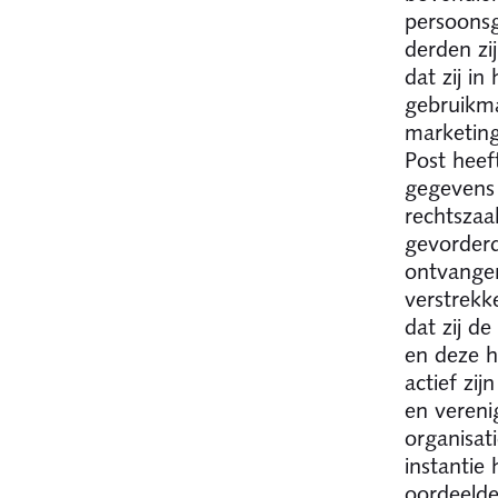
persoonsg
derden zi
dat zij in
gebruikma
marketing
Post heef
gegevens
rechtszaa
gevorderd
ontvange
verstrekk
dat zij d
en deze h
actief zij
en vereni
organisati
instantie
oordeelde