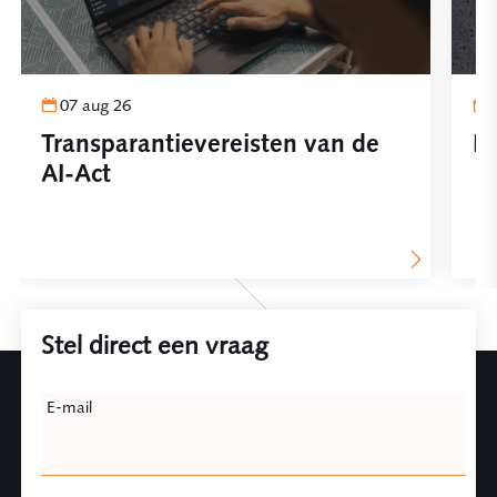
07 aug 26
Transparantievereisten van de
Pl
AI-Act
Stel direct een vraag
Leave
E-mail
this
field
blank