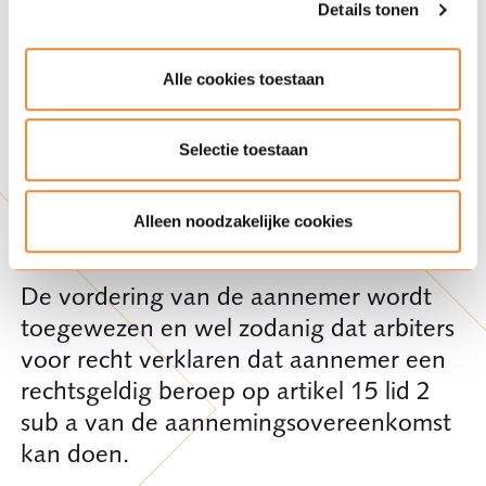
de rechter op verlangen van een van
Details tonen
partijen de gevolgen van een
overeenkomst kan wijzigen op grond
Alle cookies toestaan
van onvoorziene omstandigheden die
van dien aard zijn dat de wederpartij
Selectie toestaan
naar maatstaven van redelijkheid en
billijkheid ongewijzigde instandhouding
Alleen noodzakelijke cookies
niet mag verwachten.
De vordering van de aannemer wordt
toegewezen en wel zodanig dat arbiters
voor recht verklaren dat aannemer een
rechtsgeldig beroep op artikel 15 lid 2
sub a van de aannemingsovereenkomst
kan doen.