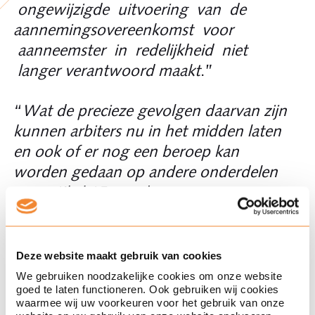
ongewijzigde uitvoering van de
aannemingsovereenkomst voor
aanneemster in redelijkheid niet
langer verantwoord maakt
.”
“
Wat de precieze gevolgen daarvan zijn
kunnen arbiters nu in het midden laten
en ook of er nog een beroep kan
worden gedaan op andere onderdelen
van artikel 15 van de
aannemingsovereenkomst. De huidige
situatie betekent in ieder geval dat
aanneemster (inmiddels) terecht een
Deze website maakt gebruik van cookies
beroep doet op artikel 15 lid 2 sub a. Dit
We gebruiken noodzakelijke cookies om onze website
goed te laten functioneren. Ook gebruiken wij cookies
artikel ziet, naar het oordeel van arbiters,
waarmee wij uw voorkeuren voor het gebruik van onze
op de volledige