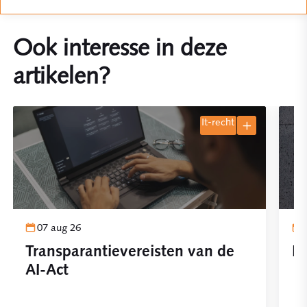
Ook interesse in deze
artikelen?
it-recht
07 aug 26
Transparantievereisten van de
Pl
AI-Act