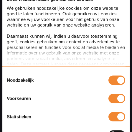
(optioneel)
We gebruiken noodzakelijke cookies om onze website
goed te laten functioneren. Ook gebruiken wij cookies
waarmee wij uw voorkeuren voor het gebruik van onze
website en uw gebruik van onze website analyseren.
Naam
Daarnaast kunnen wij, indien u daarvoor toestemming
geeft, cookies gebruiken om content en advertenties te
personaliseren en functies voor social media te bieden en
informatie over uw gebruik van onze website met onze
partners voor social media, adverteren en analyse te
Bedrijfsnaam
(optioneel)
delen. Deze partners kunnen deze gegevens combineren
met andere informatie die u aan ze heeft verstrekt of die
Toestemmingsselectie
ze hebben verzameld op basis van uw gebruik van hun
Noodzakelijk
services. Met de schuifknoppen in deze cookiebanner
kunt u aangeven of u bezwaar heeft tegen de inzet van
Your message
bepaalde cookies en/of toestemming geeft voor de inzet
van bepaalde cookies. Toestemming kunt u altijd weer
Voorkeuren
intrekken.
Via de knop Details tonen hieronder leest u meer over het
Statistieken
gebruik van cookies door Ploum. Verdere informatie over
hoe wij cookies gebruiken en uw rechten vindt u in onze
cookieverklaring
.