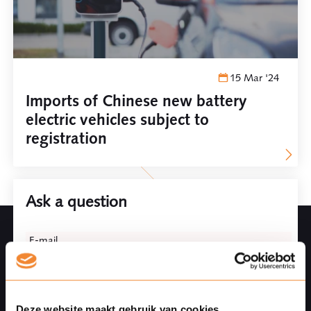
15 Mar '24
Imports of Chinese new battery
electric vehicles subject to
registration
Ask a question
Leave
E-mail
this
field
blank
Deze website maakt gebruik van cookies
Phonenumber