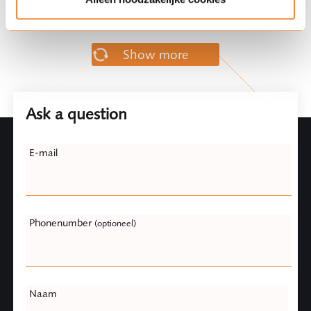
Show more
Ask a question
Leave
E-mail
this
field
blank
Phonenumber
(optioneel)
Naam