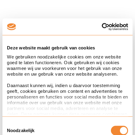
Nick Hessels
Paul Trapman
Rutger Ploum
5 Nov '25
Sabin Tigu
Court of justice confirms strict
Simon Tan
Deze website maakt gebruik van cookies
approach to customs valuation under
Simone Overbeeke
We gebruiken noodzakelijke cookies om onze website
the CCC for successive sales
Stephan Sluijters
goed te laten functioneren. Ook gebruiken wij cookies
waarmee wij uw voorkeuren voor het gebruik van onze
Tim de Jong
website en uw gebruik van onze website analyseren.
Tim Vlug
Daarnaast kunnen wij, indien u daarvoor toestemming
Tjinta Scheffer-Terlien
customs
geeft, cookies gebruiken om content en advertenties te
Tom Ensink
personaliseren en functies voor social media te bieden en
informatie over uw gebruik van onze website met onze
Willem Leppink
partners voor social media, adverteren en analyse te
Zoë Poortvliet
delen. Deze partners kunnen deze gegevens combineren
met andere informatie die u aan ze heeft verstrekt of die
Toestemmingsselectie
ze hebben verzameld op basis van uw gebruik van hun
Noodzakelijk
services. Met de schuifknoppen in deze cookiebanner